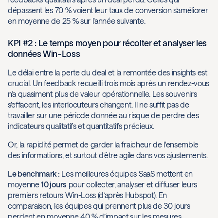
dépassent les 70 % voient leur taux de conversion s’améliorer
en moyenne de 25 % sur l’année suivante.
KPI #2 : Le temps moyen pour récolter et analyser les
données Win-Loss
Le délai entre la perte du deal et la remontée des insights est
crucial. Un feedback recueilli trois mois après un rendez-vous
n’a quasiment plus de valeur opérationnelle. Les souvenirs
s’effacent, les interlocuteurs changent. Il ne suffit pas de
travailler sur une période donnée au risque de perdre des
indicateurs qualitatifs et quantitatifs précieux.
Or, la rapidité permet de garder la fraicheur de l'ensemble
des informations, et surtout d’être agile dans vos ajustements.
Le benchmark :
Les meilleures équipes SaaS mettent en
moyenne
10 jours
pour collecter, analyser et diffuser leurs
premiers retours Win-Loss (d’après Hubspot). En
comparaison, les équipes qui prennent plus de 30 jours
perdent en moyenne 40 % d’impact sur les mesures