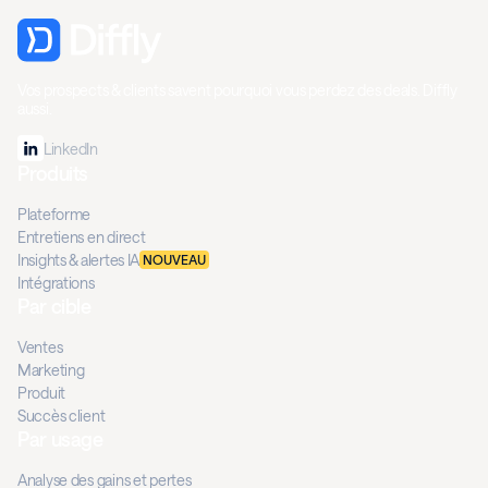
Vos prospects & clients savent pourquoi vous perdez des deals. Diffly
aussi.
LinkedIn
Produits
Plateforme
Entretiens en direct
Insights & alertes IA
NOUVEAU
Intégrations
Par cible
Ventes
Marketing
Produit
Succès client
Par usage
Analyse des gains et pertes