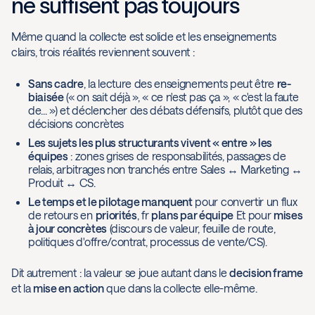
ne suffisent pas toujours
Même quand la collecte est solide et les enseignements
clairs, trois réalités reviennent souvent :
Sans cadre
, la lecture des enseignements peut être
re-
biaisée
(« on sait déjà », « ce n'est pas ça », « c'est la faute
de... ») et déclencher des débats défensifs, plutôt que des
décisions concrètes
Les sujets les plus structurants vivent « entre » les
équipes
: zones grises de responsabilités, passages de
relais, arbitrages non tranchés entre Sales ↔ Marketing ↔
Produit ↔ CS.
Le temps et le pilotage manquent
pour convertir un flux
de retours en
priorités
, fr
plans par équipe
Et pour
mises
à jour concrètes
(discours de valeur, feuille de route,
politiques d'offre/contrat, processus de vente/CS).
Dit autrement : la valeur se joue autant dans le
decision frame
et la
mise en action
que dans la collecte elle-même.