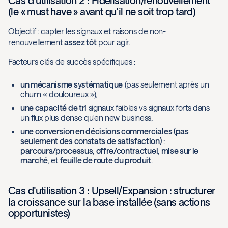
Cas d'utilisation 2 : Fidélisation/renouvellement
(le « must have » avant qu'il ne soit trop tard)
Objectif : capter les signaux et raisons de non-
renouvellement
assez tôt
pour agir.
Facteurs clés de succès spécifiques :
un mécanisme systématique
(pas seulement après un
churn « douloureux »),
une capacité de tri
signaux faibles vs signaux forts dans
un flux plus dense qu'en new business,
une conversion en décisions commerciales (pas
seulement des constats de satisfaction)
:
parcours/processus
,
offre/contractuel
,
mise sur le
marché
, et
feuille de route du produit
.
Cas d'utilisation 3 : Upsell/Expansion : structurer
la croissance sur la base installée (sans actions
opportunistes)