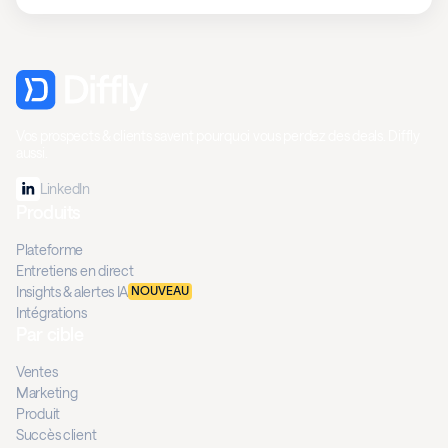
Vos prospects & clients savent pourquoi vous perdez des deals. Diffly
aussi.
LinkedIn
Produits
Plateforme
Entretiens en direct
Insights & alertes IA
NOUVEAU
Intégrations
Par cible
Ventes
Marketing
Produit
Succès client