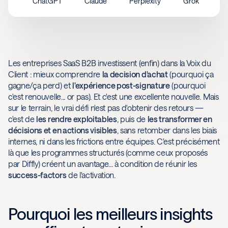
ChatGPT
Claude
Perplexity
Grok
Les entreprises SaaS B2B investissent (enfin) dans la Voix du
Client : mieux comprendre
la decision d'achat
(pourquoi ça
gagne/ça perd) et
l'expérience post-signature
(pourquoi
c'est renouvelle... or pas). Et c'est une excellente nouvelle. Mais
sur le terrain, le vrai défi n'est pas d'obtenir des retours —
c'est de
les rendre exploitables
, puis de
les transformer en
décisions et en actions visibles
, sans retomber dans les biais
internes, ni dans les frictions entre équipes. C'est précisément
là que les programmes structurés (comme ceux proposés
par Diffly) créent un avantage... à condition de réunir les
success-factors
de l'activation.
Pourquoi les meilleurs insights