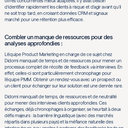
offres concurrentes mieux adaptées. Il y avait besoin
d’identifier rapidement les clients à risque et d’agir avant qu’il
ne soit trop tard, en croisant données CRM et signaux
marché pour une rétention plus efficace.
Combler un manque de ressources pour des
analyses approfondies :
L’équipe Product Marketing en charge de ce sujet chez
Didomi manquait de temps et de ressources pour mener un
processus complet de récolte de feedback
via
interviews. En
effet, celles-ci sont particulièrement chronophage pour
l’équipe PMM. Obtenir un rendez-vous avec un prospect ou
un client pour échanger sur leur solution est une denrée rare.
Didomi manquait de temps, de ressources et de neutralité
pour mener des interviews clients approfondies. Ces
échanges, déjà chronophages à organiser, se heurtait à deux
défis majeurs : la barrière linguistique (avec des marchés
répartis dans plusieurs pays) et la méfiance naturelle des
interlocuteurs, peu enclins à partager des feedbacks bruts en