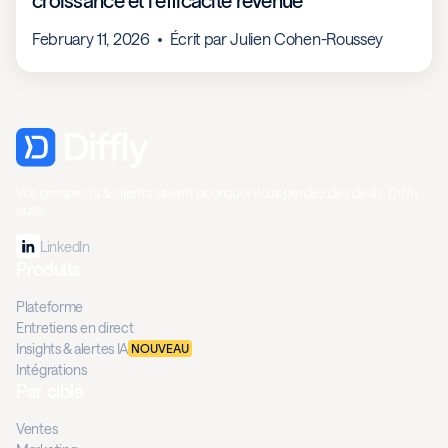
croissance et l’efficacité revenue
February 11, 2026
Écrit par
Julien Cohen-Roussey
Vos prospects & clients savent pourquoi vous perdez des deals. Diffly
aussi.
LinkedIn
Produits
Plateforme
Entretiens en direct
Insights & alertes IA
NOUVEAU
Intégrations
Par cible
Ventes