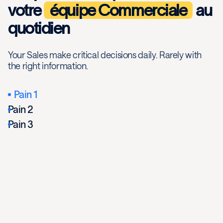
votre
équipe Commerciale
au
quotidien
Your Sales make critical decisions daily. Rarely with
the right information.
Pain 1
Pain 2
Pain 3