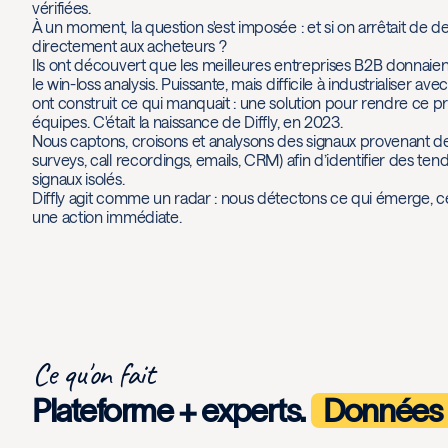
vérifiées.
À un moment, la question s'est imposée : et si on arrêtait de d
directement aux acheteurs ?
Ils ont découvert que les meilleures entreprises B2B donnaien
le win-loss analysis. Puissante, mais difficile à industrialiser av
ont construit ce qui manquait : une solution pour rendre ce p
équipes. C'était la naissance de Diffly, en 2023.
Nous captons, croisons et analysons des signaux provenant de 
surveys, call recordings, emails, CRM) afin d’identifier des te
signaux isolés.
Diffly agit comme un radar : nous détectons ce qui émerge, c
une action immédiate.
Ce qu'on fait
Plateforme + experts.
Données 