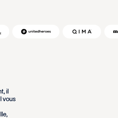
n
t
,
i
l
i
l
v
o
u
s
e
l
l
e
,