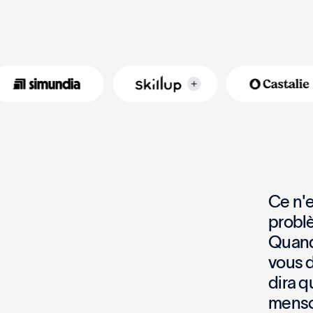
C
e
n
'
p
r
o
b
l
Q
u
a
n
v
o
u
s
d
i
r
a
q
m
e
n
s