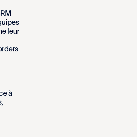
C
R
M
q
u
i
p
e
s
n
e
l
e
u
r
o
r
d
e
r
s
c
e
à
s
,