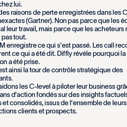
c
h
e
z
l
u
i
.
d
e
s
r
a
i
s
o
n
s
d
e
p
e
r
t
e
e
n
r
e
g
i
s
t
r
é
e
s
d
a
n
s
l
e
s
n
e
x
a
c
t
e
s
(
G
a
r
t
n
e
r
)
.
N
o
n
p
a
s
p
a
r
c
e
q
u
e
l
e
s
é
m
a
l
l
e
u
r
t
r
a
v
a
i
l
,
m
a
i
s
p
a
r
c
e
q
u
e
l
e
s
a
c
h
e
t
e
u
r
s
t
p
a
s
t
o
u
t
.
M
e
n
r
e
g
i
s
t
r
e
c
e
q
u
i
s
'
e
s
t
p
a
s
s
é
.
L
e
s
c
a
l
l
r
e
c
r
e
n
t
c
e
q
u
i
a
é
t
é
d
i
t
.
D
i
f
f
l
y
r
é
v
è
l
e
p
o
u
r
q
u
o
i
l
a
o
n
a
é
t
é
p
r
i
s
e
.
e
s
t
a
i
n
s
i
l
a
t
o
u
r
d
e
c
o
n
t
r
ô
l
e
s
t
r
a
t
é
g
i
q
u
e
d
e
s
a
n
t
s
.
a
i
d
o
n
s
l
e
s
C
-
l
e
v
e
l
à
p
i
l
o
t
e
r
l
e
u
r
b
u
s
i
n
e
s
s
g
r
â
a
n
s
d
’
a
c
t
i
o
n
f
o
n
d
é
s
s
u
r
d
e
s
i
n
s
i
g
h
t
s
f
a
c
t
u
e
l
s
e
t
c
o
n
s
o
l
i
d
é
s
,
i
s
s
u
s
d
e
l
’
e
n
s
e
m
b
l
e
d
e
l
e
u
r
s
c
t
i
o
n
s
c
l
i
e
n
t
s
e
t
p
r
o
s
p
e
c
t
s
.