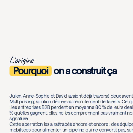
L'origine
Pourquoi
on a construit ça
Julien, Anne-Sophie et David avaient déjà traversé deux aventu
Multiposting, solution dédiée au recrutement de talents. Ce qu
: les entreprises B2B perdent en moyenne 80 % de leurs deals
% qu'elles gagnent, elles ne les comprennent pas vraiment non
signature.
Cette aberration les a rattrapés encore et encore : des équipe
mobilisées pour alimenter un pipeline qui ne convertit pas, su