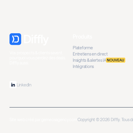
Produits
Plateforme
Vos prospects & clients savent
Entretiens en direct
pourquoi vous perdez des deals.
Insights & alertes IA
NOUVEAU
Diffly aussi.
Intégrations
LinkedIn
Site web créé par
gemeosagency.com
Copyright © 2026 Diffly. Tous dr