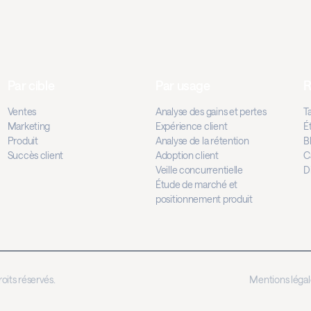
Par cible
Par usage
R
Ventes
Analyse des gains et pertes
Ta
Marketing
Expérience client
É
Produit
Analyse de la rétention
B
Succès client
Adoption client
C
Veille concurrentielle
D
Étude de marché et
positionnement produit
oits réservés.
Mentions légal