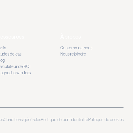
essources
À propos
rifs
Qui sommes-nous
tudes de cas
Nous rejoindre
log
alculateur de ROI
iagnostic win-loss
es
Conditions générales
Politique de confidentialité
Politique de cookies