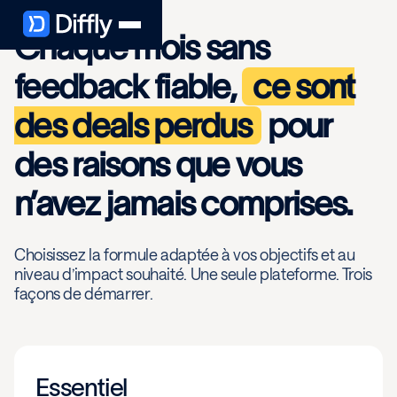
Chaque mois sans
feedback fiable,
ce sont
des deals perdus
pour
des raisons que vous
n’avez jamais comprises.
Choisissez la formule adaptée à vos objectifs et au
niveau d’impact souhaité. Une seule plateforme. Trois
façons de démarrer.
Essentiel