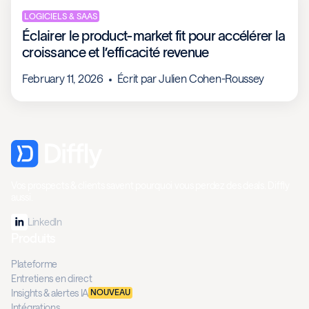
LOGICIELS & SAAS
Éclairer le product-market fit pour accélérer la
croissance et l’efficacité revenue
February 11, 2026
Écrit par
Julien Cohen-Roussey
Vos prospects & clients savent pourquoi vous perdez des deals. Diffly
aussi.
LinkedIn
Produits
Plateforme
Entretiens en direct
Insights & alertes IA
NOUVEAU
Intégrations