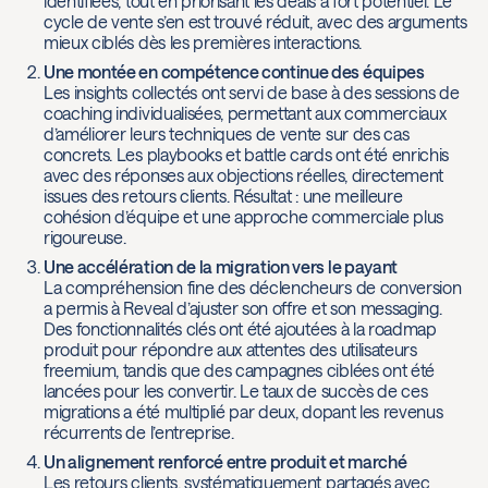
identifiées, tout en priorisant les deals à fort potentiel. Le
cycle de vente s’en est trouvé réduit, avec des arguments
mieux ciblés dès les premières interactions.
Une montée en compétence continue des équipes
Les insights collectés ont servi de base à des sessions de
coaching individualisées, permettant aux commerciaux
d’améliorer leurs techniques de vente sur des cas
concrets. Les playbooks et battle cards ont été enrichis
avec des réponses aux objections réelles, directement
issues des retours clients. Résultat : une meilleure
cohésion d’équipe et une approche commerciale plus
rigoureuse.
Une accélération de la migration vers le payant
La compréhension fine des déclencheurs de conversion
a permis à Reveal d’ajuster son offre et son messaging.
Des fonctionnalités clés ont été ajoutées à la roadmap
produit pour répondre aux attentes des utilisateurs
freemium, tandis que des campagnes ciblées ont été
lancées pour les convertir. Le taux de succès de ces
migrations a été multiplié par deux, dopant les revenus
récurrents de l’entreprise.
Un alignement renforcé entre produit et marché
Les retours clients, systématiquement partagés avec