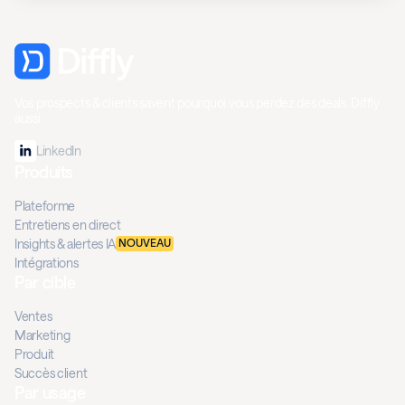
Vos prospects & clients savent pourquoi vous perdez des deals. Diffly
aussi.
LinkedIn
Produits
Plateforme
Entretiens en direct
Insights & alertes IA
NOUVEAU
Intégrations
Par cible
Ventes
Marketing
Produit
Succès client
Par usage