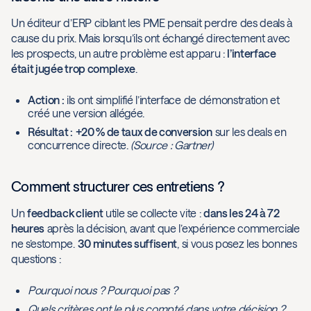
Un éditeur d’ERP ciblant les PME pensait perdre des deals à
cause du prix. Mais lorsqu’ils ont échangé directement avec
les prospects, un autre problème est apparu :
l’interface
était jugée trop complexe
.
Action :
ils ont simplifié l’interface de démonstration et
créé une version allégée.
Résultat :
+20 % de taux de conversion
sur les deals en
concurrence directe.
(Source : Gartner)
Comment structurer ces entretiens ?
Un
feedback client
utile se collecte vite :
dans les 24 à 72
heures
après la décision, avant que l’expérience commerciale
ne s’estompe.
30 minutes suffisent
, si vous posez les bonnes
questions :
Pourquoi nous ? Pourquoi pas ?
Quels critères ont le plus compté dans votre décision ?