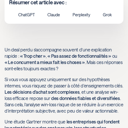
Résumer cet article avec :
ChatGPT
Claude
Perplexity
Grok
Un deal perdu s’accompagne souvent d’une explication
rapide :
« Trop cher »
,
« Pas assez de fonctionnalités »
ou
« Le concurrent a mieux fait les choses »
. Mais ces réponses
sont-elles toujours exactes ?
Si vous vous appuyez uniquement sur des hypothèses
internes, vous risquez de passer à côté d’enseignements clés.
Les décisions d’achat sont complexes
, et une analyse win-
loss efficace repose sur
des données fiables et diversifiées
.
Sans cela, l’analyse win-loss risque de se réduire à un exercice
d’interprétation subjective, avec peu de valeur actionnable.
Une étude Gartner montre que
les entreprises qui fondent
leur stratégie sur des analyses win-loss structurées