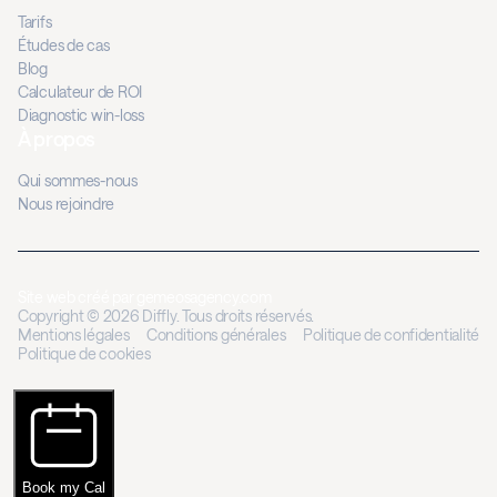
Tarifs
Études de cas
Blog
Calculateur de ROI
Diagnostic win-loss
À propos
Qui sommes-nous
Nous rejoindre
Site web créé par
gemeosagency.com
Copyright © 2026 Diffly. Tous droits réservés.
Mentions légales
Conditions générales
Politique de confidentialité
Politique de cookies