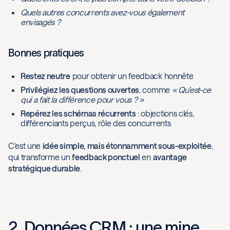
Quels autres concurrents avez-vous également
envisagés ?
Bonnes pratiques
Restez neutre
pour obtenir un feedback honnête
Privilégiez les questions ouvertes
, comme
« Qu’est-ce
qui a fait la différence pour vous ? »
Repérez les schémas récurrents
: objections clés,
différenciants perçus, rôle des concurrents
C’est une
idée simple, mais étonnamment sous-exploitée
,
qui transforme un
feedback ponctuel
en
avantage
stratégique durable
.
2. Données CRM : une mine