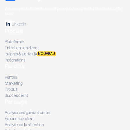
Vos prospects & clients savent pourquoi vous perdez des deals. Diffly
aussi.
LinkedIn
Produits
Plateforme
Entretiens en direct
Insights & alertes IA
NOUVEAU
Intégrations
Par cible
Ventes
Marketing
Produit
Succès client
Par usage
Analyse des gains et pertes
Expérience client
Analyse de la rétention