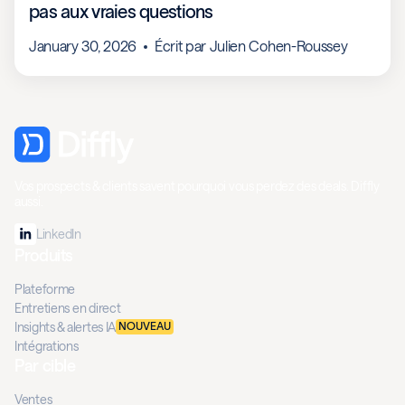
pas aux vraies questions
January 30, 2026
Écrit par
Julien Cohen-Roussey
Vos prospects & clients savent pourquoi vous perdez des deals. Diffly
aussi.
LinkedIn
Produits
Plateforme
Entretiens en direct
Insights & alertes IA
NOUVEAU
Intégrations
Par cible
Ventes