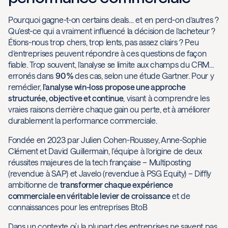
Pourquoi gagne-t-on certains deals… et en perd-on d’autres ?
Qu’est-ce qui a vraiment influencé la décision de l’acheteur ?
Étions-nous trop chers, trop lents, pas assez clairs ? Peu
d’entreprises peuvent répondre à ces questions de façon
fiable. Trop souvent, l’analyse se limite aux champs du CRM…
erronés dans
90 %
des cas, selon une étude Gartner. Pour y
remédier,
l’analyse win-loss propose une approche
structurée, objective et continue
, visant à comprendre les
vraies raisons derrière chaque gain ou perte, et à améliorer
durablement la performance commerciale.
Fondée en 2023 par Julien Cohen-Roussey, Anne-Sophie
Clément et David Guillermain, l’équipe à l’origine de deux
réussites majeures de la tech française – Multiposting
(revendue à SAP) et Javelo (revendue à PSG Equity) – Diffly
ambitionne de
transformer chaque expérience
commerciale en véritable levier de croissance
et de
connaissances pour les entreprises BtoB
Dans un contexte où la plupart des entreprises ne savent pas