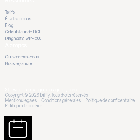
Ressources
Tarifs
Études de cas
Blog
Calculateur de ROI
Diagnostic win-loss
À propos
Qui sommes-nous
Nous rejoindre
Site web créé par
gemeosagency.com
Copyright © 2026 Diffly. Tous droits réservés.
Mentions légales
Conditions générales
Politique de confidentialité
Politique de cookies