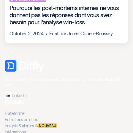
Pourquoi les post-mortems internes ne vous
donnent pas les réponses dont vous avez
besoin pour l’analyse win-loss
October 2, 2024
Écrit par
Julien Cohen-Roussey
Vos prospects & clients savent pourquoi vous perdez des deals. Diffly
aussi.
LinkedIn
Produits
Plateforme
Entretiens en direct
Insights & alertes IA
NOUVEAU
Intégrations